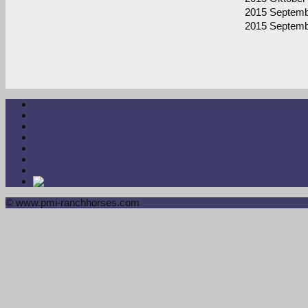
2015 Septem
2015 Septem
Home
Hengste
Stuten
Fohlen
Verkaufspferde
Kontakt
Impressum
© www.pmi-ranchhorses.com