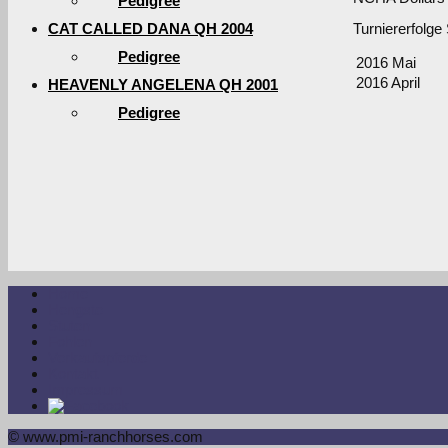
Pedigree
CAT CALLED DANA QH 2004
Turniererfolge
Pedigree
2016 Mai
2016 April
HEAVENLY ANGELENA QH 2001
Pedigree
Home
Hengste
Stuten
Fohlen
Verkaufspferde
Kontakt
Impressum
© www.pmi-ranchhorses.com