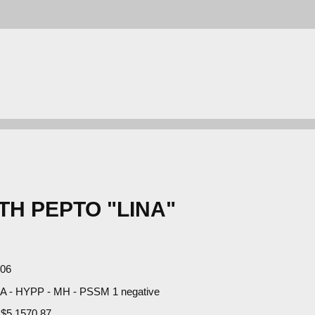
H PEPTO "LINA"
006
- HYPP - MH - PSSM 1 negative
 $5,1570.87